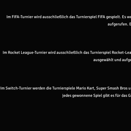
Im FIFA-Turnier wird ausschließlich das Turnierspiel FIFA gespielt. E
aufgerufen. E
Im Rocket League-Turnier wird ausschließlich das Turnierspiel Rocket-Le
ausgewählt und aufger
Im Switch-Turnier werden die Turnierspiele Mario Kart, Super Smash Bros un
jedes gewonnene Spiel gibt es für das 