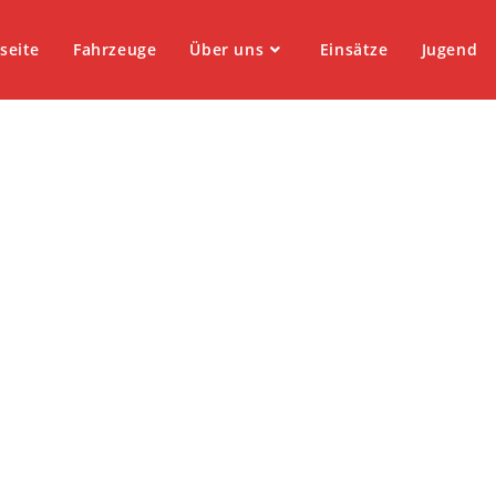
seite
Fahrzeuge
Über uns
Einsätze
Jugend