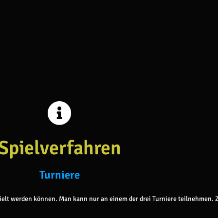
Spielverfahren
Turniere
spielt werden können. Man kann nur an einem der drei Turniere teilnehmen.