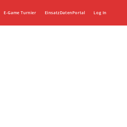
E-Game Turnier
EinsatzDatenPortal
Log In